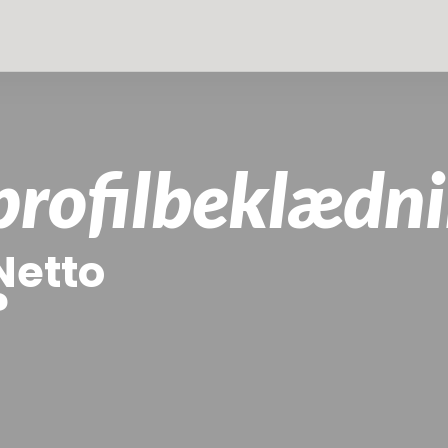
profilbeklædni
Netto
?