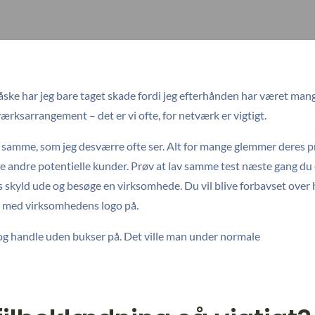
åske har jeg bare taget skade fordi jeg efterhånden har været man
værksarrangement – det er vi ofte, for netværk er vigtigt.
 samme, som jeg desværre ofte ser. Alt for mange glemmer deres pr
 andre potentielle kunder. Prøv at lav samme test næste gang du 
s skyld ude og besøge en virksomhede. Du vil blive forbavset over
j med virksomhedens logo på.
 og handle uden bukser på. Det ville man under normale