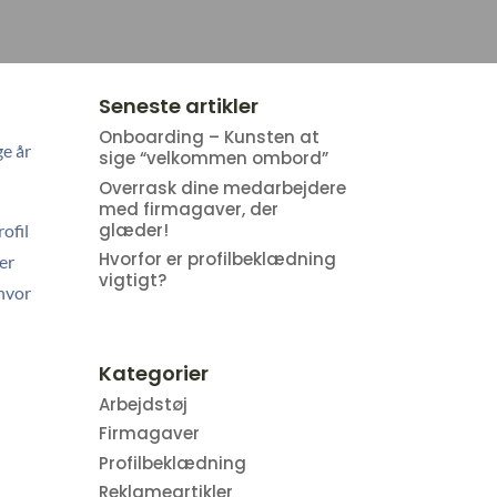
Seneste artikler
Onboarding – Kunsten at
ge år
sige “velkommen ombord”
Overrask dine medarbejdere
med firmagaver, der
glæder!
ofil
Hvorfor er profilbeklædning
er
vigtigt?
 hvor
Kategorier
Arbejdstøj
Firmagaver
Profilbeklædning
Reklameartikler