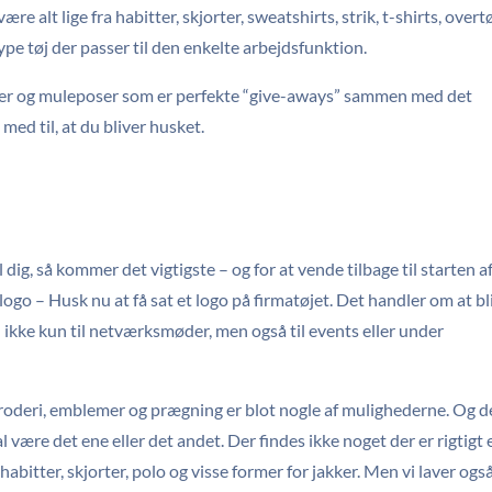
alt lige fra habitter, skjorter, sweatshirts, strik, t-shirts, overt
ype tøj der passer til den enkelte arbejdsfunktion.
uer og muleposer som er perfekte “give-aways” sammen med det
 med til, at du bliver husket.
l dig, så kommer det vigtigste – og for at vende tilbage til starten a
ogo – Husk nu at få sat et logo på firmatøjet. Det handler om at bl
– ikke kun til netværksmøder, men også til events eller under
 broderi, emblemer og prægning er blot nogle af mulighederne. Og d
 være det ene eller det andet. Der findes ikke noget der er rigtigt e
 habitter, skjorter, polo og visse former for jakker. Men vi laver ogs