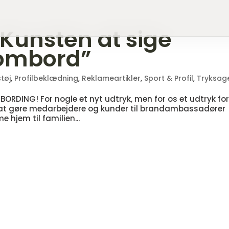
Kunsten at sige
ombord”
tøj
,
Profilbeklædning
,
Reklameartikler
,
Sport & Profil
,
Tryksag
RDING! For nogle et nyt udtryk, men for os et udtryk fo
 at gøre medarbejdere og kunder til brandambassadører
e hjem til familien...