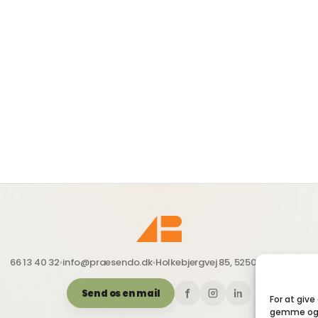
66 13 40 32
info@praesendo.dk
Holkebjergvej 85, 5250 Odense SV
Send os en mail
For at give
gemme og/e