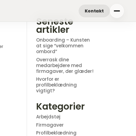
Kontakt
Seneste
artikler
Onboarding – Kunsten
at sige “velkommen
er
ombord”
r
Overrask dine
medarbejdere med
firmagaver, der glæder!
Hvorfor er
profilbeklædning
vigtigt?
Kategorier
Arbejdstøj
Firmagaver
Profilbeklædning