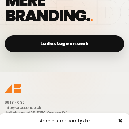
MERE
BRANDING.
Lad os tage en snak
66 13 40 32
info@praesendo.dk
Holkebjergvej 85, 5250 Odense SV
Administrer samtykke
Send os en mail