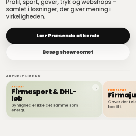
Profil, sport, gaver, tryk og webshops -
samlet i løsninger, der giver mening i
virkeligheden.
Lær Præsendo at kende
Besøg showroomet
AKTUELT LIGE NU
AKTUELT
Firmasport & DHL-
FIRMAGAVER
Firmaju
løb
Gaver der føle
Synlighed er ikke det samme som
bestilt.
energi.