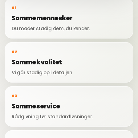
01
Samme mennesker
Du møder stadig dem, du kender.
02
Samme kvalitet
Vi går stadig op i detaljen.
03
Samme service
Rådgivning før standardløsninger.