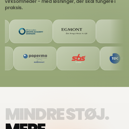
virksomheder - med løsninger, der skal fungere i
praksis.
MINDRE STØJ.