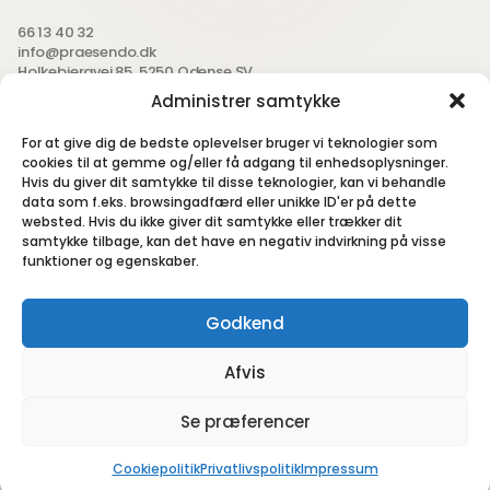
66 13 40 32
info@praesendo.dk
Holkebjergvej 85, 5250 Odense SV
Administrer samtykke
Send os en mail
For at give dig de bedste oplevelser bruger vi teknologier som
cookies til at gemme og/eller få adgang til enhedsoplysninger.
Hvis du giver dit samtykke til disse teknologier, kan vi behandle
data som f.eks. browsingadfærd eller unikke ID'er på dette
Følg med på SoMe - små glimt fra hverdagen, projekter og
websted. Hvis du ikke giver dit samtykke eller trækker dit
løsninger vi nørder med.
samtykke tilbage, kan det have en negativ indvirkning på visse
funktioner og egenskaber.
Godkend
Afvis
Se præferencer
Showroom
Filformater
Handelsbetingelser
Cookiepolitik
Copyright © 2026 — Præsendo — CVR: 36 73 71 82
Cookiepolitik
Privatlivspolitik
Impressum