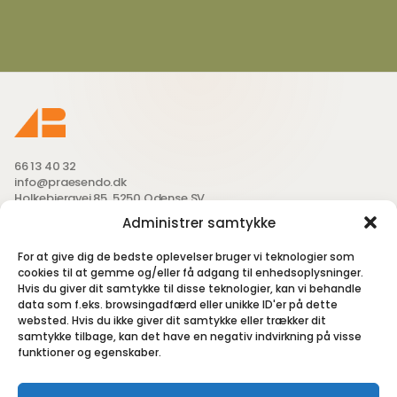
66 13 40 32
info@praesendo.dk
Holkebjergvej 85, 5250 Odense SV
Administrer samtykke
Send os en mail
For at give dig de bedste oplevelser bruger vi teknologier som
cookies til at gemme og/eller få adgang til enhedsoplysninger.
Hvis du giver dit samtykke til disse teknologier, kan vi behandle
data som f.eks. browsingadfærd eller unikke ID'er på dette
Følg med på SoMe - små glimt fra hverdagen, projekter og
websted. Hvis du ikke giver dit samtykke eller trækker dit
løsninger vi nørder med.
samtykke tilbage, kan det have en negativ indvirkning på visse
funktioner og egenskaber.