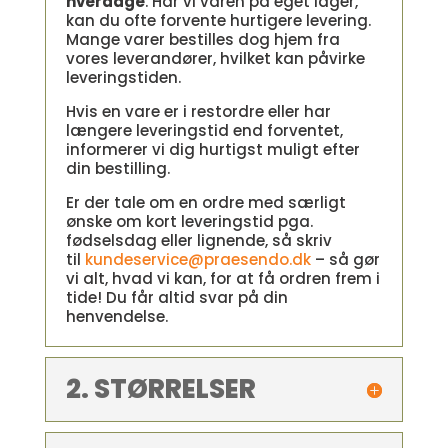
hverdage
. Har vi varen på eget lager,
kan du ofte forvente hurtigere levering.
Mange varer bestilles dog hjem fra
vores leverandører, hvilket kan påvirke
leveringstiden.
Hvis en vare er i restordre eller har
længere leveringstid end forventet,
informerer vi dig hurtigst muligt efter
din bestilling.
Er der tale om en ordre med særligt
ønske om kort leveringstid pga.
fødselsdag eller lignende, så skriv
til
kundeservice@praesendo.dk
– så gør
vi alt, hvad vi kan, for at få ordren frem i
tide! Du får altid svar på din
henvendelse.
2. STØRRELSER