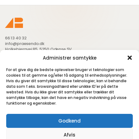
66 13 40 32
info@praesendo.dk
Holkebjergvej 85, 5250 Odense SV
Administrer samtykke
Send os en mail
For at give dig de bedste oplevelser bruger vi teknologier som
cookies til at gemme og/eller få adgang til enhedsoplysninger.
Hvis du giver dit samtykke til disse teknologier, kan vi behandle
data som f.eks. browsingadfærd eller unikke ID'er på dette
Følg med på SoMe - små glimt fra hverdagen, projekter og
websted. Hvis du ikke giver dit samtykke eller trækker dit
løsninger vi nørder med.
samtykke tilbage, kan det have en negativ indvirkning på visse
funktioner og egenskaber.
Godkend
Afvis